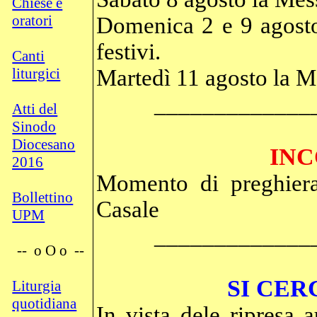
Chiese e
oratori
Domenica 2 e 9 agosto 
festivi.
Canti
liturgici
Martedì 11 agosto la Me
_____________
Atti del
Sinodo
Diocesano
INC
2016
Momento di preghiera:
Bollettino
Casale
UPM
_____________
--
o O o
--
SI CER
Liturgia
quotidiana
In vista dele ripresa a