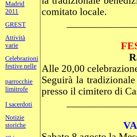
la tradizionale benediz
Madrid
comitato locale.
2011
_____________
GREST
Attività
FE
varie
R
Celebrazioni
festive nelle
Alle 20,00 celebrazione
Seguirà la tradizionale
parrocchie
limitrofe
presso il cimitero di Ca
_____________
I sacerdoti
Notizie
VA
storiche
Sabato 8 agosto la Mess