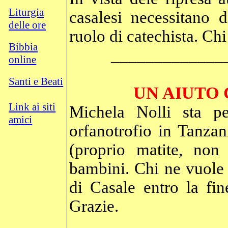
Liturgia
casalesi necessitano 
delle ore
ruolo di catechista. Chi
Bibbia
_____________
online
Santi e Beati
UN AIUTO 
Link ai siti
Michela Nolli sta p
amici
orfanotrofio in Tanzan
(proprio matite, non 
bambini. Chi ne vuole 
di Casale entro la fin
Grazie.