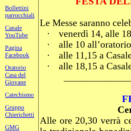
FESTA DEL
Bollettini
parrocchiali
Le Messe saranno cele
Canale
·
venerdì 14, alle 1
YouTube
·
alle 10 all’orator
Pagina
·
alle 11,15 a Casal
Facebook
·
alle 18,15 a Casale
Oratorio
Casa del
_____________
Giovane
Catechismo
F
Gruppo
Cer
Chierichetti
Alle ore 20,30 verrà ce
GMG